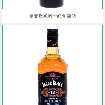
夏菲堡飏帆干红葡萄酒