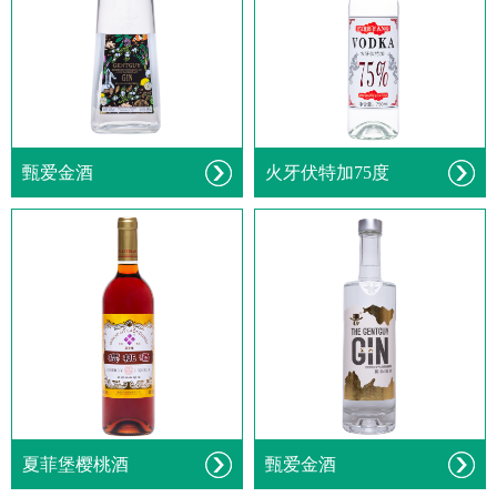
甄爱金酒
火牙伏特加75度
夏菲堡樱桃酒
甄爱金酒