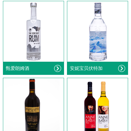
甄爱朗姆酒
安妮宝贝伏特加