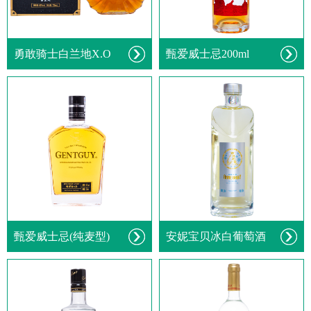
勇敢骑士白兰地X.O
甄爱威士忌200ml
甄爱威士忌(纯麦型)
安妮宝贝冰白葡萄酒