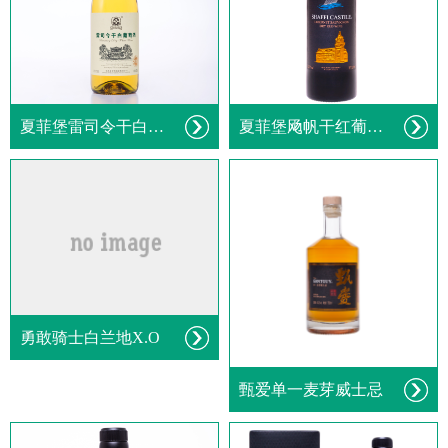
夏菲堡雷司令干白葡萄酒
夏菲堡飏帆干红葡萄酒
勇敢骑士白兰地X.O
甄爱单一麦芽威士忌