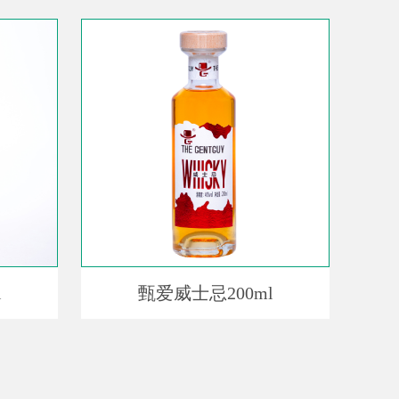
l
甄爱威士忌200ml